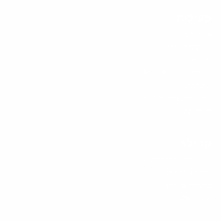
פעילות
אירועים
קורסים והסמכות
ספר מיט"ל
אירועי קהילת Moodle
כנסי מיט"ל
קטלוג סדנאות וימי עיון
פרוייקטים
קהילה
קבוצות פעילות במיט”ל
סיורים לימודיים
מוסדות חברים
ארגז החול