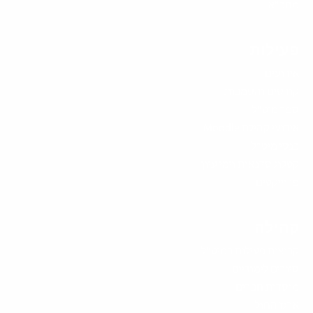
מחב"א
פעילות
אירועים
קורסים והסמכות
ספר מיט"ל
אירועי קהילת Moodle
כנסי מיט"ל
קטלוג סדנאות וימי עיון
פרוייקטים
קהילה
קבוצות פעילות במיט”ל
סיורים לימודיים
מוסדות חברים
ארגז החול