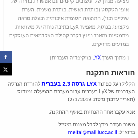
מציעה מגוון של עיצובים קיימים עם אפשרות בחירה של
אופי הטקסט (כותרת ראשית, כותרת משנית, הערת
שוליים וכו'). התוצאה הסופית איכותית ובעלת מראה
מקצועי. בנוסף, מאפשר LyX כתיבה נוחה של משוואות
מתמטיות ומאוד נפוץ בקרב קהילת האקדמאים העוסקים
במדעים מדויקים.
[ מתוך הערך
LYX
בויקיפדיה העברית]
הוראות
התקנה
LYX
גרסה 2.3 בעברית
הקליקו על כפתור
להורדת הגרסה
העדכנית של LyX בעברית עבור מערכת ההפעלה ווינדוס.
(תאריך עדכון גרסה: 2/1/2019)
אנא עקבו אחר ההנחיות באשף ההתקנה.
משוב ועזרה ניתן לקבל מצוות מיט"ל
בדוא"ל:
meital@mail.iucc.ac.il