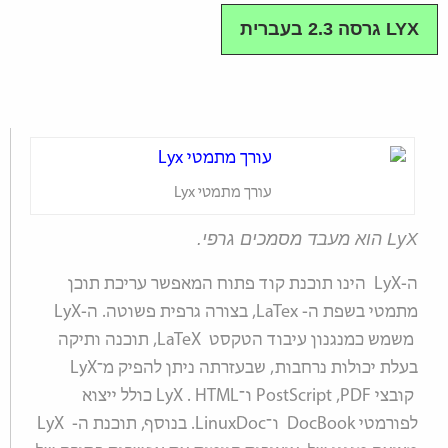
LYX גרסה 2.3 בעברית
עורך מתמטי Lyx
LyX הוא מעבד מסמכים גרפי.
ה-LyX הינו תוכנת קוד פתוח המאפשר עריכת תוכן
מתמטי בשפת ה- LaTex, בצורה גרפית פשוטה. ה-LyX
משמש כמנגנון עיבוד הטקסט LaTeX, תוכנה ותיקה
בעלת יכולות נרחבות, שבעזרתה ניתן להפיק מ־LyX
קובצי PostScript ,PDF ו־HTML‏ . LyX כולל ייצוא
לפורמטי DocBook ו־LinuxDoc. בנוסף, תוכנת ה- LyX