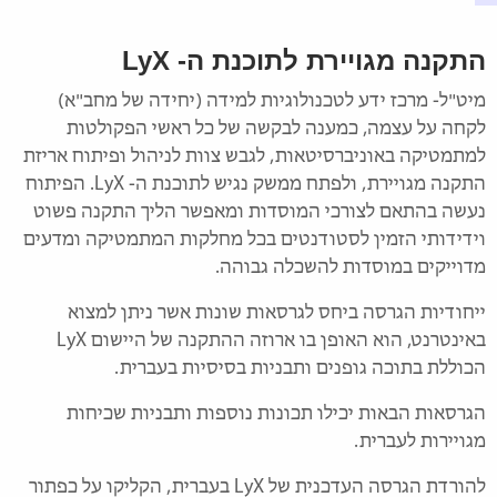
התקנה מגויירת לתוכנת ה- LyX
מיט"ל- מרכז ידע לטכנולוגיות למידה (יחידה של מחב"א)
לקחה על עצמה, כמענה לבקשה של כל ראשי הפקולטות
למתמטיקה באוניברסיטאות, לגבש צוות לניהול ופיתוח אריזת
התקנה מגויירת, ולפתח ממשק נגיש לתוכנת ה- LyX. הפיתוח
נעשה בהתאם לצורכי המוסדות ומאפשר הליך התקנה פשוט
וידידותי הזמין לסטודנטים בכל מחלקות המתמטיקה ומדעים
מדוייקים במוסדות להשכלה גבוהה.
ייחודיות הגרסה ביחס לגרסאות שונות אשר ניתן למצוא
באינטרנט, הוא האופן בו ארוזה ההתקנה של היישום LyX
הכוללת בתוכה גופנים ותבניות בסיסיות בעברית.
הגרסאות הבאות יכילו תכונות נוספות ותבניות שכיחות
מגויירות לעברית.
להורדת הגרסה העדכנית של LyX בעברית, הקליקו על כפתור