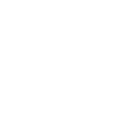
מחב"א
פעילות
אירועים
קורסים והסמכות
ספר מיט"ל
אירועי קהילת Moodle
כנסי מיט"ל
קטלוג סדנאות וימי עיון
פרוייקטים
קהילה
קבוצות פעילות במיט”ל
סיורים לימודיים
מוסדות חברים
ארגז החול