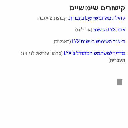
קישורים שימושיים
קהילת משתמשי Lyx בעברית
, קבוצת פייסבוק
אתר LYX הרשמי
(אנגלית)
תיעוד השימוש ביישום LYX
(באגלית)
מדריך למשתמש המתחיל ב LYX
(פרופ' עזריאל לוי, אונ'
העברית)
אודות
צוות מיט”ל
ועדת היגוי