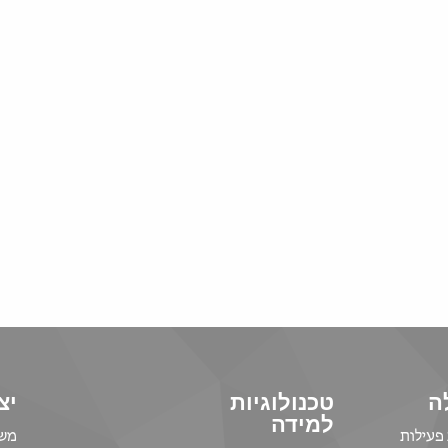
ה
טכנולוגיות
יצ
למידה
פעילות
משר