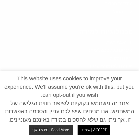
מוסדות חברים
ארגז החול
טכנולוגיות למידה
סל טכנולוגיות
מוצרים בסל טכנולוגיות
כלים תומכים
פיתוח כלים מתוקשבים
סקירות טכנולוגיות
This website uses cookies to improve your
experience. We'll assume you're ok with this, but you
יצירת קשר
can opt-out if you wish.
אתר זה משתמש בקוקיות לשיפור חווית הגלישה של
משרות פנויות
המשתמש. אנו מניחים שיש לכם עניין והסכמה באפשרות
זו, אך ניתן גם שלא להסכים במידה באינכם מעוניינים.
ACCEPT | אישור
Read More | מידע נוסף