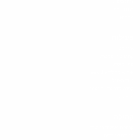
צוות מיט”ל
ועדת היגוי
מחב"א
פעילות
אירועים
קורסים והסמכות
ספר מיט"ל
אירועי קהילת Moodle
כנסי מיט"ל
קטלוג סדנאות וימי עיון
פרוייקטים
קהילה
קבוצות פעילות במיט”ל
סיורים לימודיים