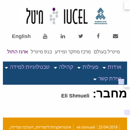
English
מיט"ל בעולם
מרכז מחקר ומידע
כנס מיט"ל
ארגז החול
אודות
פעילות
קהילה
טכנולוגיות למידה
יצירת קשר
מחבר:
Eli Shmueli
,
,
25/04/2018
eli shmueli
אינטראקציות לימודיות
הערכה ומדידה