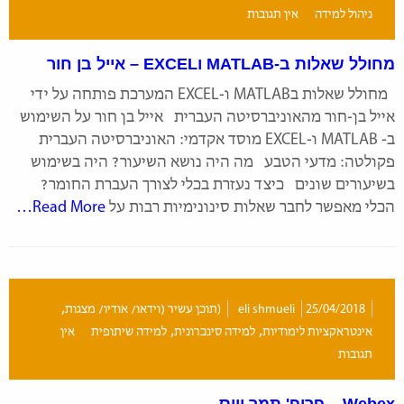
ניהול למידה
אין תגובות
מחולל שאלות ב-MATLAB וEXCEL – אייל בן חור
מחולל שאלות בMATLAB ו-EXCEL המערכת פותחה על ידי
אייל בן-חור מהאוניברסיטה העברית אייל בן חור על השימוש
ב- MATLAB ו-EXCEL מוסד אקדמי: האוניברסיטה העברית
פקולטה: מדעי הטבע מה היה נושא השיעור? היה בשימוש
בשיעורים שונים כיצד נעזרת בכלי לצורך העברת החומר?
הכלי מאפשר לחבר שאלות סינונימיות רבות על
Read More…
,
25/04/2018
eli shmueli
(תוכן עשיר (וידאו/ אודיו/ מצגות
,
,
אינטראקציות לימודיות
למידה סינכרונית
למידה שיתופית
אין
תגובות